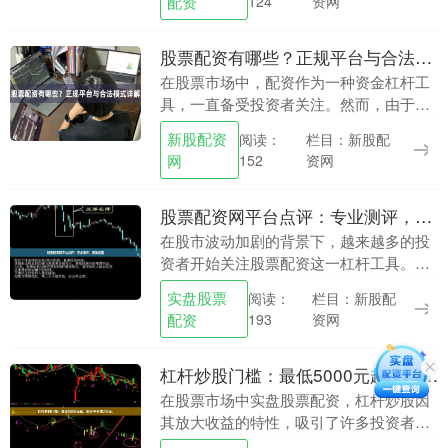
配资
资网
124
作伙伴，成为投资....
股票配资有哪些？正规平台与合法模式详解
在股票市场中，配资作为一种资金杠杆工
具，一直备受投资者关注。然而，由于行
业鱼龙混杂，了解股票配资的类型、正规
新股配资
栏目：新股配
阅读：
平台特征及合法模式，对投资者至关重
网
资网
152
要。本文将为您详细....
股票配资网平台点评：专业测评，避坑指南
在股市波动加剧的背景下，越来越多的投
资者开始关注股票配资这一杠杆工具。然
而，面对市场上数量众多的配资平台，如
实盘股票
栏目：新股配
阅读：
何甄别合规平台、避开资金陷阱，成为投
配资
资网
193
资者面临的首要难....
杠杆炒股门槛：最低5000元起，部分平台需2万元。
在股票市场中实盘股票配资，杠杆炒股因
其放大收益的特性，吸引了许多投资者关
注。但不同平台的资金门槛差异较大，最