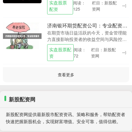
实盘股票
栏目：新股配
阅读：
低5000元即可参与，而部分平台则要求2
配资
资网
125
万元起步。了....
济南银环期货配资公司：专业配资服务
在期货市场日益活跃的今天，资金管理能
力直接影响投资者的收益空间与风险控制
水平。对于许多有成熟交易策略但受限于
实盘股票配
栏目：新股配
阅读：
资金规模的投资者而言实盘股票配资，选
资
资网
72
择一家专业、合规....
查看更多
新股配资网
新股配资网提供最新股市配资资讯、策略和服务，帮助配资者
快速把握新股机会，实现财富增值。安全可靠，值得信赖。