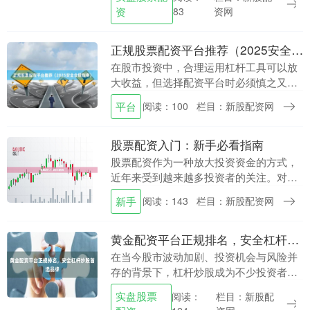
市场上众多的配资平台，如何选择一家正
资
资网
83
规、安全、可靠的股....
正规股票配资平台推荐（2025安全合规指南）
在股市投资中，合理运用杠杆工具可以放
大收益，但选择配资平台时必须慎之又
慎。2025年，随着金融监管持续收紧，市
平台
阅读：100
栏目：新股配资网
场上涌现出一批合规运营的配资平台。本
文为投资者梳理....
股票配资入门：新手必看指南
股票配资作为一种放大投资资金的方式，
近年来受到越来越多投资者的关注。对于
刚接触这一领域的新手来说，了解配资的
新手
阅读：143
栏目：新股配资网
基本概念、操作流程和风险控制至关重
要。本文将为您提供....
黄金配资平台正规排名，安全杠杆炒股首选品牌
在当今股市波动加剧、投资机会与风险并
存的背景下，杠杆炒股成为不少投资者放
大收益的工具。然而，面对市场上琳琅满
实盘股票
栏目：新股配
阅读：
目的配资平台，如何选择正规、安全的合