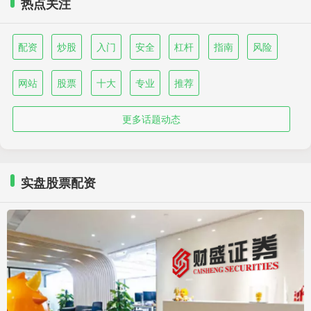
热点关注
配资
炒股
入门
安全
杠杆
指南
风险
网站
股票
十大
专业
推荐
更多话题动态
实盘股票配资