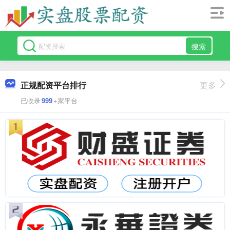
搜索
正规配资平台排行
更多
已收录
999
+家平台