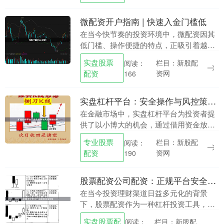
微配资开户指南 | 快速入金门槛低
在当今快节奏的投资环境中，微配资因其
低门槛、操作便捷的特点，正吸引着越来
越多中小投资者的关注。无论您是股市新
实盘股票
栏目：新股配
阅读：
手，还是希望放大资金效率的老股民，了
配资
资网
166
解微配资的开户流....
实盘杠杆平台：安全操作与风控策略指南
在金融市场中，实盘杠杆平台为投资者提
供了以小博大的机会，通过借用资金放大
投资回报。然而专业股票配资，杠杆交易
专业股票
栏目：新股配
阅读：
也伴随着高风险，若操作不当，可能导致
配资
资网
190
本金损失。本文将....
股票配资公司配资：正规平台安全可靠
在当今投资理财渠道日益多元化的背景
下，股票配资作为一种杠杆投资工具，正
受到越来越多投资者的关注。然而，面对
实盘股票配
栏目：新股配
阅读：