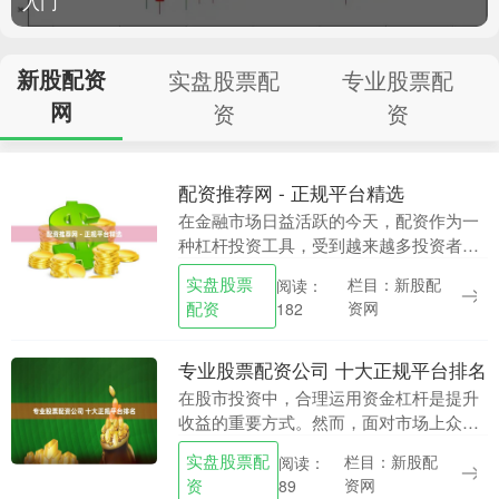
入门
新股配资
实盘股票配
专业股票配
网
资
资
配资推荐网 - 正规平台精选
在金融市场日益活跃的今天，配资作为一
种杠杆投资工具，受到越来越多投资者的
关注。然而，面对市场上众多的配资平
实盘股票
栏目：新股配
阅读：
台，如何辨别正规渠道、规避风险，成为
配资
资网
182
投资者最关心的问题....
专业股票配资公司 十大正规平台排名
在股市投资中，合理运用资金杠杆是提升
收益的重要方式。然而，面对市场上众多
的配资平台，投资者往往难以辨别其正规
实盘股票配
栏目：新股配
阅读：
性与安全性。本文基于平台资质、资金安
资
资网
89
全、风控能力、用....