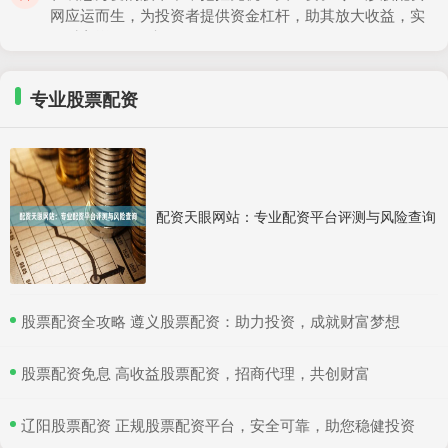
网应运而生，为投资者提供资金杠杆，助其放大收益，实
现财富增值。 对于短
专业股票配资 股票配资条件：满足这些要求即可申请
专业股票配资
实盘股票配资
：
2024-12-13
股票配资是指投资者利用配资平台提供的资金杠杆，放大
自己的资金规模进行股票交易的一种方式。为了确保配资
的安全性，配资平台通
配资天眼网站：专业配资平台评测与风险查询
配资炒股真专业，合规平台如何选
实盘股票配资
：
2026-05-05
在股市行情波动加剧的背景下，不少投资者希望通过配资
​股票配资全攻略 遵义股票配资：助力投资，成就财富梦想
放大收益。然而，面对市场上形形色色的配资平台，如何
选择一家真正专业、合
​股票配资免息 高收益股票配资，招商代理，共创财富
广安配资炒股 新手炒股配资平台指南：助力投资小白轻松入门
​辽阳股票配资 正规股票配资平台，安全可靠，助您稳健投资
实盘股票配资
：
2025-05-26